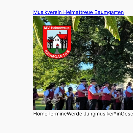
Musikverein Heimattreue Baumgarten
Home
Termine
Werde Jungmusiker*in
Gesc