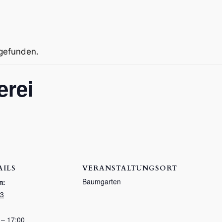
tgefunden.
erei
AILS
VERANSTALTUNGSORT
Baumgarten
m:
13
 – 17:00