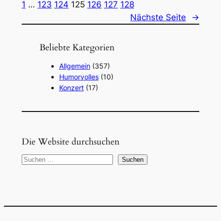
1
…
123
124
125
126
127
128
Nächste Seite
→
Beliebte Kategorien
Allgemein
(357)
Humorvolles
(10)
Konzert
(17)
Die Website durchsuchen
S
Suchen
u
c
h
e