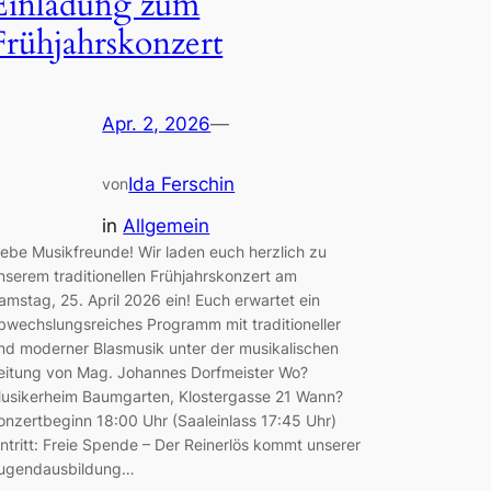
Einladung zum
Frühjahrskonzert
Apr. 2, 2026
—
Ida Ferschin
von
in
Allgemein
iebe Musikfreunde! Wir laden euch herzlich zu
nserem traditionellen Frühjahrskonzert am
amstag, 25. April 2026 ein! Euch erwartet ein
bwechslungsreiches Programm mit traditioneller
nd moderner Blasmusik unter der musikalischen
eitung von Mag. Johannes Dorfmeister Wo?
usikerheim Baumgarten, Klostergasse 21 Wann?
onzertbeginn 18:00 Uhr (Saaleinlass 17:45 Uhr)
intritt: Freie Spende – Der Reinerlös kommt unserer
ugendausbildung…