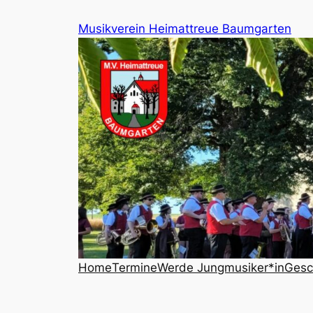
Zum
Musikverein Heimattreue Baumgarten
Inhalt
springen
Home
Termine
Werde Jungmusiker*in
Gesc