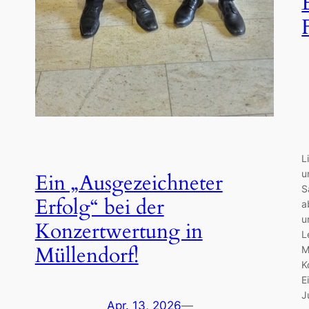
L
u
Ein „Ausgezeichneter
S
Erfolg“ bei der
a
u
Konzertwertung in
L
Müllendorf!
M
K
E
J
Apr. 13, 2026
—