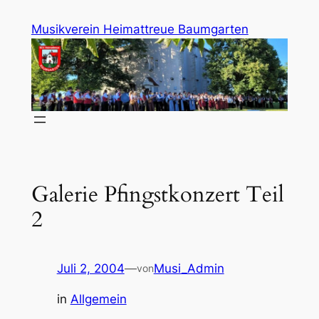
Zum
Musikverein Heimattreue Baumgarten
Inhalt
springen
Galerie Pfingstkonzert Teil
2
Juli 2, 2004
—
Musi_Admin
von
in
Allgemein