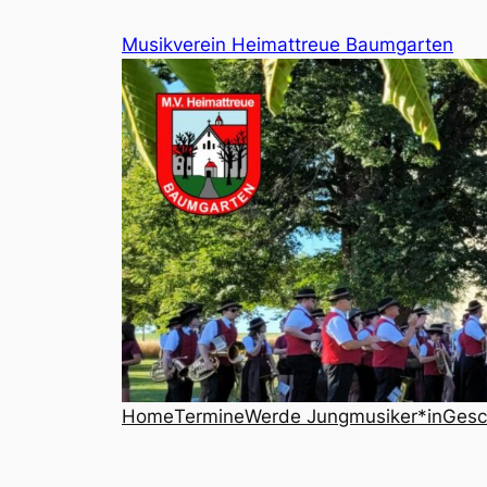
Zum
Musikverein Heimattreue Baumgarten
Inhalt
springen
Home
Termine
Werde Jungmusiker*in
Gesc