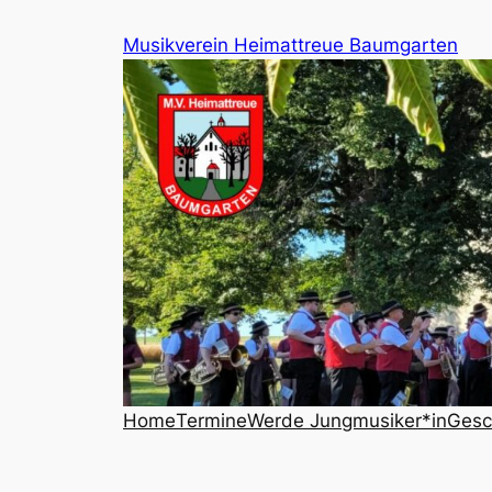
Zum
Musikverein Heimattreue Baumgarten
Inhalt
springen
Home
Termine
Werde Jungmusiker*in
Gesc