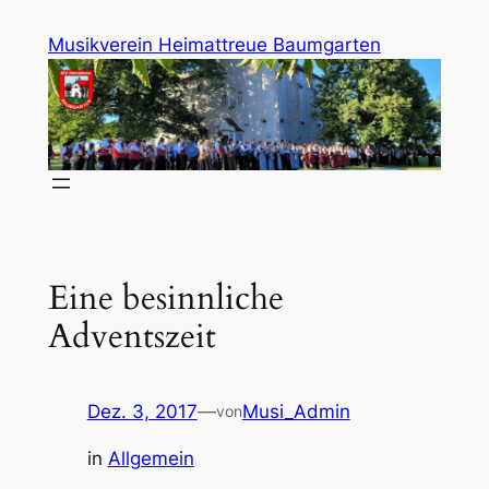
Zum
Musikverein Heimattreue Baumgarten
Inhalt
springen
Eine besinnliche
Adventszeit
Dez. 3, 2017
—
Musi_Admin
von
in
Allgemein