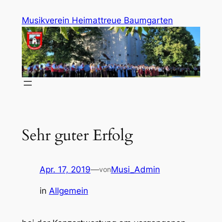
Zum
Musikverein Heimattreue Baumgarten
Inhalt
springen
Sehr guter Erfolg
Apr. 17, 2019
—
Musi_Admin
von
in
Allgemein