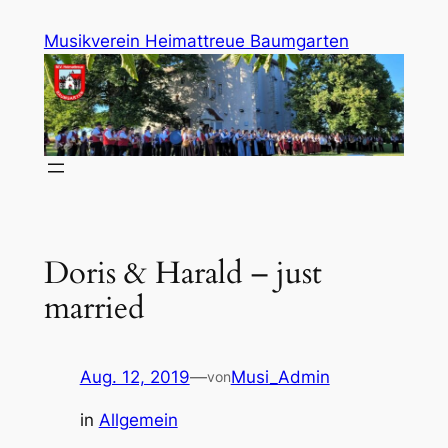
Zum
Musikverein Heimattreue Baumgarten
Inhalt
springen
Doris & Harald – just
married
Aug. 12, 2019
—
Musi_Admin
von
in
Allgemein