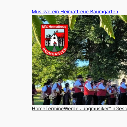
Zum
Musikverein Heimattreue Baumgarten
Inhalt
springen
Home
Termine
Werde Jungmusiker*in
Gesc